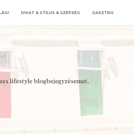
LÁG!
DIVAT & STÍLUS & SZÉPSÉG
GASZTRO
s lifestyle blogbejegyzésemet.