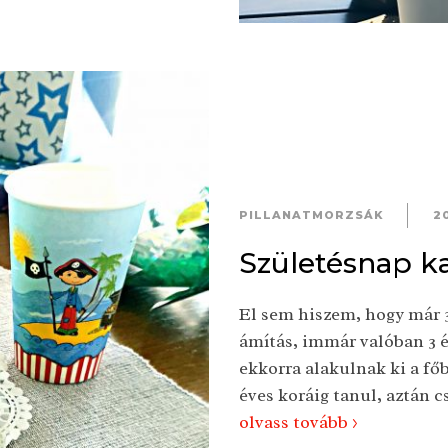
PILLANATMORZSÁK
2
Születésnap ka
El sem hiszem, hogy már 
ámítás, immár valóban 3 év
ekkorra alakulnak ki a fő
éves koráig tanul, aztán csa
olvass tovább >