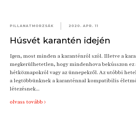
PILLANATMORZSÁK
2020. APR. 11
Húsvét karantén idején
Igen, most minden a karanténról szól. Illetve a kar
megkerülhetetlen, hogy mindenhova bekússzon ez a
hétköznapokról vagy az ünnepekről. Az utóbbi hetek
a legtöbbünknek a karanténnal kompatibilis életmó
létezésnek...
olvass tovább >