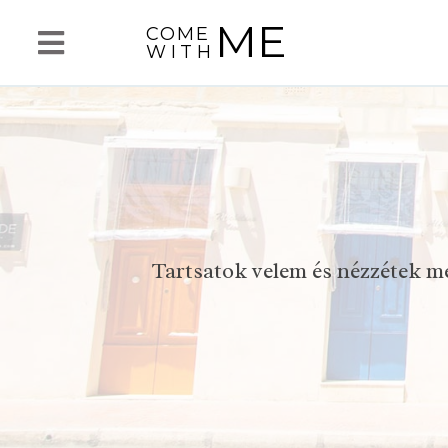
ME
COME
WITH
Tartsatok velem és nézzétek m