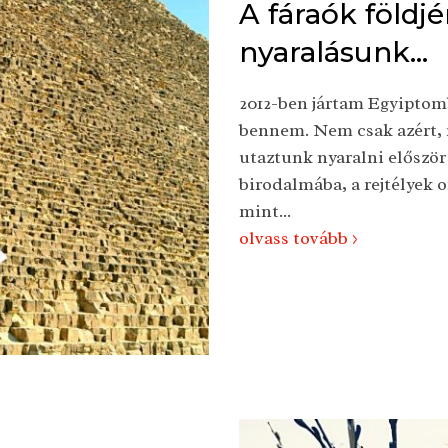
A fáraók földj
nyaralásunk...
2012-ben jártam Egyiptom
bennem. Nem csak azért, m
utaztunk nyaralni először
birodalmába, a rejtélyek 
mint...
olvass tovább >