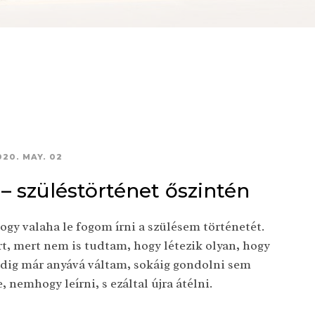
020. MAY. 02
 – szüléstörténet őszintén
gy valaha le fogom írni a szülésem történetét.
rt, mert nem is tudtam, hogy létezik olyan, hogy
edig már anyává váltam, sokáig gondolni sem
 nemhogy leírni, s ezáltal újra átélni.