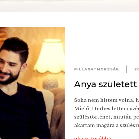
PILLANATMORZSÁK
2
Anya született
Soha nem hittem volna, ho
Mielőtt terhes lettem azé
szüléstörténet, miután p
akartam magára a szülésre,
olvass tovább >