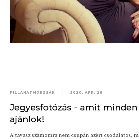
PILLANATMORZSÁK
2020. APR. 26
Jegyesfotózás - amit minden 
ajánlok!
A tavasz számomra nem csupán azért csodálatos, m