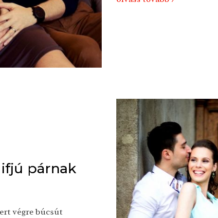
ifjú párnak
ert végre búcsút