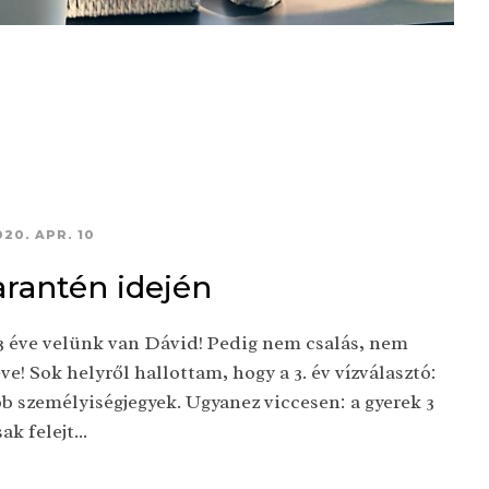
020. APR. 10
rantén idején
3 éve velünk van Dávid! Pedig nem csalás, nem
e! Sok helyről hallottam, hogy a 3. év vízválasztó:
bb személyiségjegyek. Ugyanez viccesen: a gyerek 3
k felejt...