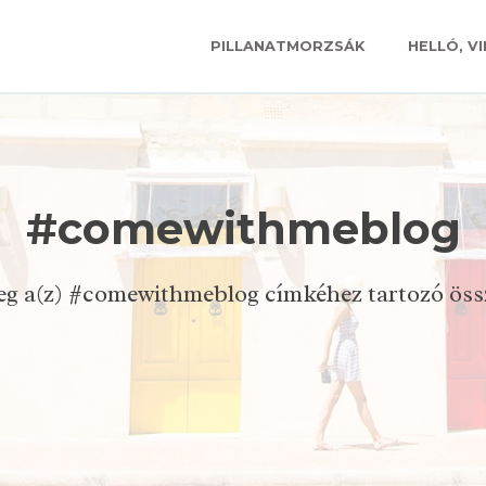
PILLANATMORZSÁK
HELLÓ, VI
#comewithmeblog
eg a(z) #comewithmeblog címkéhez tartozó össze