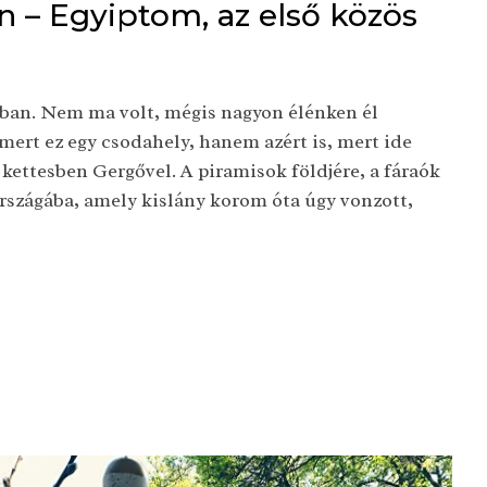
én – Egyiptom, az első közös
ban. Nem ma volt, mégis nagyon élénken él
ert ez egy csodahely, hanem azért is, mert ide
 kettesben Gergővel. A piramisok földjére, a fáraók
országába, amely kislány korom óta úgy vonzott,