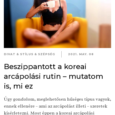
DIVAT & STÍLUS & SZÉPSÉG
2021. MAY. 08
Beszippantott a koreai
arcápolási rutin – mutatom
is, mi ez
Úgy gondolom, meglehetősen hűséges típus vagyok,
ennek ellenére – ami az arcápolást illeti – szeretek
kísérletezni. Most éppen a koreai arcápolási