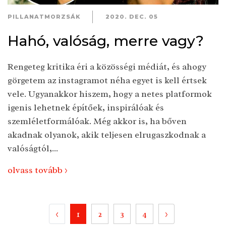
PILLANATMORZSÁK
2020. DEC. 05
Hahó, valóság, merre vagy?
Rengeteg kritika éri a közösségi médiát, és ahogy
görgetem az instagramot néha egyet is kell értsek
vele. Ugyanakkor hiszem, hogy a netes platformok
igenis lehetnek építőek, inspirálóak és
szemléletformálóak. Még akkor is, ha bőven
akadnak olyanok, akik teljesen elrugaszkodnak a
valóságtól,...
olvass tovább >
<
1
2
3
4
>