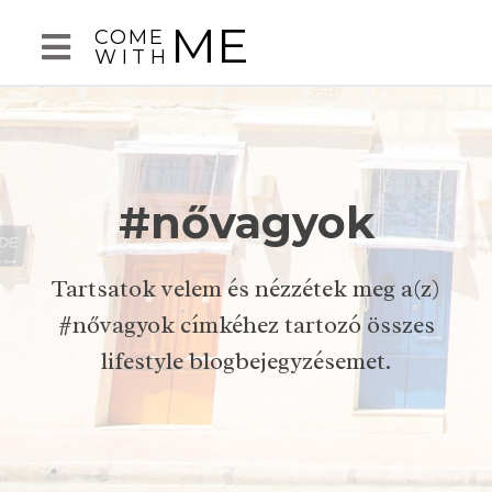
ME
COME
WITH
#nővagyok
Tartsatok velem és nézzétek meg a(z)
#nővagyok címkéhez tartozó összes
lifestyle blogbejegyzésemet.