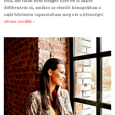
róla, ám talán nem eléggel! Erre én is akkor
döbbentem rá, amikor az elmúlt hónapokban a
saját bőrömön tapasztaltam meg ezt a jelenséget.
olvass tovább >