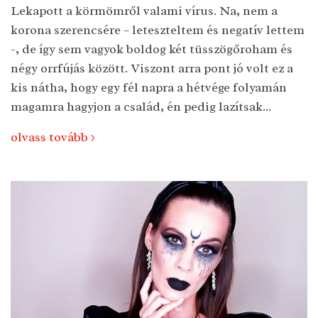
Lekapott a körmömről valami vírus. Na, nem a
korona szerencsére – leteszteltem és negatív lettem
-, de így sem vagyok boldog két tüsszögőroham és
négy orrfújás között. Viszont arra pont jó volt ez a
kis nátha, hogy egy fél napra a hétvége folyamán
magamra hagyjon a család, én pedig lazítsak...
olvass tovább >