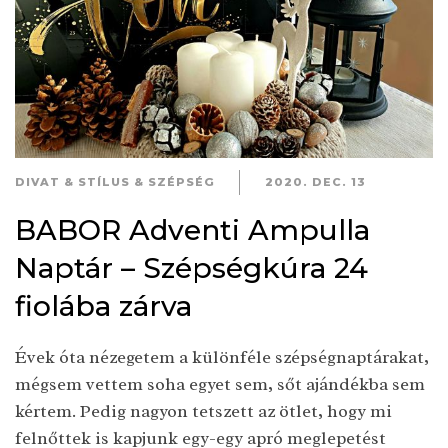
DIVAT & STÍLUS & SZÉPSÉG
2020. DEC. 13
BABOR Adventi Ampulla
Naptár – Szépségkúra 24
fiolába zárva
Évek óta nézegetem a különféle szépségnaptárakat,
mégsem vettem soha egyet sem, sőt ajándékba sem
kértem. Pedig nagyon tetszett az ötlet, hogy mi
felnőttek is kapjunk egy-egy apró meglepetést