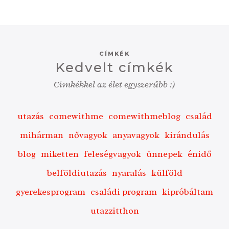
CÍMKÉK
Kedvelt címkék
Címkékkel az élet egyszerűbb :)
utazás
comewithme
comewithmeblog
család
mihárman
nővagyok
anyavagyok
kirándulás
blog
miketten
feleségvagyok
ünnepek
énidő
belföldiutazás
nyaralás
külföld
gyerekesprogram
családi program
kipróbáltam
utazzitthon