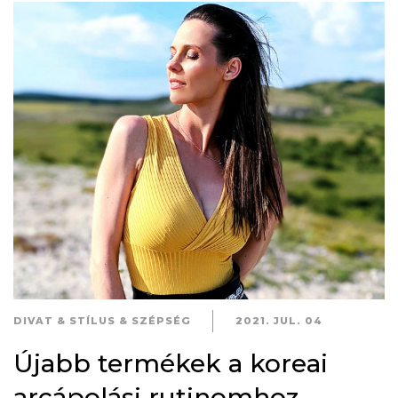
DIVAT & STÍLUS & SZÉPSÉG
2021. JUL. 04
Újabb termékek a koreai
arcápolási rutinomhoz