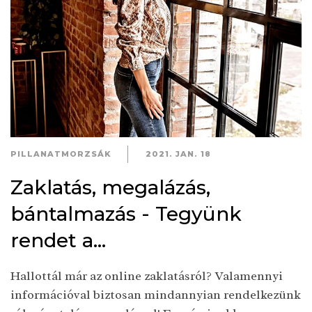
PILLANATMORZSÁK
2021. JAN. 18
Zaklatás, megalázás,
bántalmazás - Tegyünk
rendet a...
Hallottál már az online zaklatásról? Valamennyi
információval biztosan mindannyian rendelkezünk