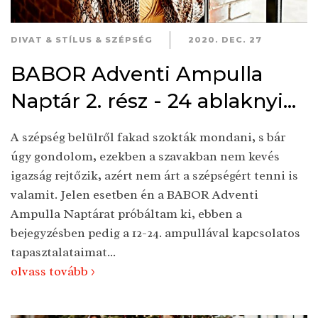
DIVAT & STÍLUS & SZÉPSÉG
2020. DEC. 27
BABOR Adventi Ampulla
Naptár 2. rész - 24 ablaknyi...
A szépség belülről fakad szokták mondani, s bár
úgy gondolom, ezekben a szavakban nem kevés
igazság rejtőzik, azért nem árt a szépségért tenni is
valamit. Jelen esetben én a BABOR Adventi
Ampulla Naptárat próbáltam ki, ebben a
bejegyzésben pedig a 12-24. ampullával kapcsolatos
tapasztalataimat...
olvass tovább >