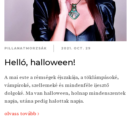
PILLANATMORZSÁK
2021. OCT. 29
Helló, halloween!
A mai este a rémségek éjszakája, a töklámpásoké,
vámpíroké, szellemeké és mindenféle ijesztő
dolgoké. Ma van halloween, holnap mindenszentek
napja, utána pedig halottak napja.
olvass tovább >