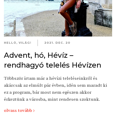
HELLÓ, VILÁG!
2021. DEC. 20
Advent, hó, Hévíz –
rendhagyó telelés Hévízen
Többször írtam már a hévízi teleléseinkről és
akárcsak az elmúlt pár évben, idén sem maradt ki
ez a program, bár most nem egészen akkor
érkeztünk a városba, mint rendesen szoktunk.
olvass tovább >