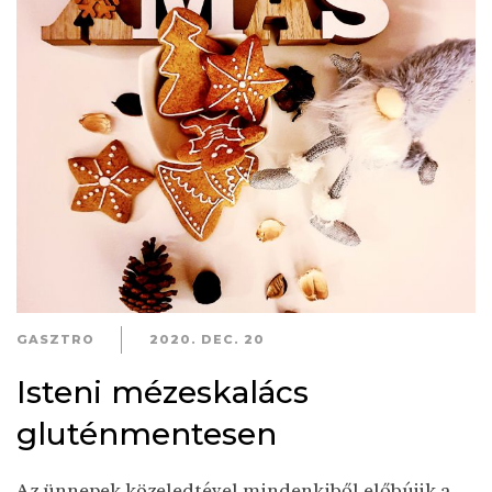
GASZTRO
2020. DEC. 20
Isteni mézeskalács
gluténmentesen
Az ünnepek közeledtével mindenkiből előbújik a