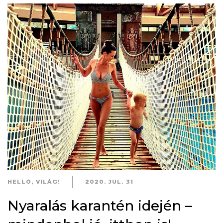
HELLÓ, VILÁG!
2020. JUL. 31
Nyaralás karantén idején –