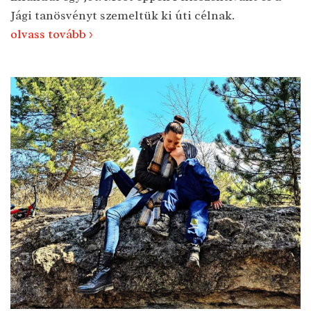
Jági tanösvényt szemeltük ki úti célnak.
olvass tovább >