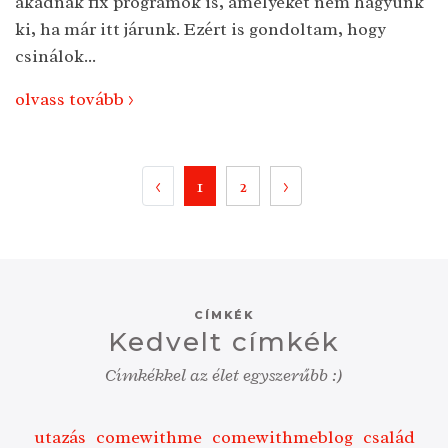
akadnak fix programok is, amelyeket nem hagyunk
ki, ha már itt járunk. Ezért is gondoltam, hogy
csinálok...
olvass tovább >
<
1
2
>
CÍMKÉK
Kedvelt címkék
Címkékkel az élet egyszerűbb :)
utazás
comewithme
comewithmeblog
család