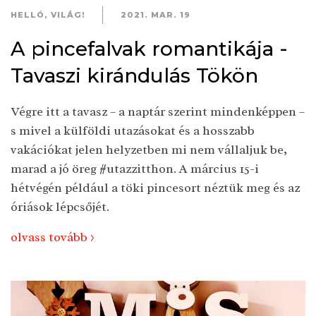
HELLÓ, VILÁG!
2021. MAR. 19
A pincefalvak romantikája -
Tavaszi kirándulás Tökön
Végre itt a tavasz – a naptár szerint mindenképpen –
s mivel a külföldi utazásokat és a hosszabb
vakációkat jelen helyzetben mi nem vállaljuk be,
marad a jó öreg #utazzitthon. A március 15-i
hétvégén például a töki pincesort néztük meg és az
óriások lépcsőjét.
olvass tovább >