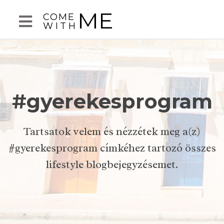
ME
COME
WITH
#gyerekesprogram
Tartsatok velem és nézzétek meg a(z)
#gyerekesprogram címkéhez tartozó összes
lifestyle blogbejegyzésemet.