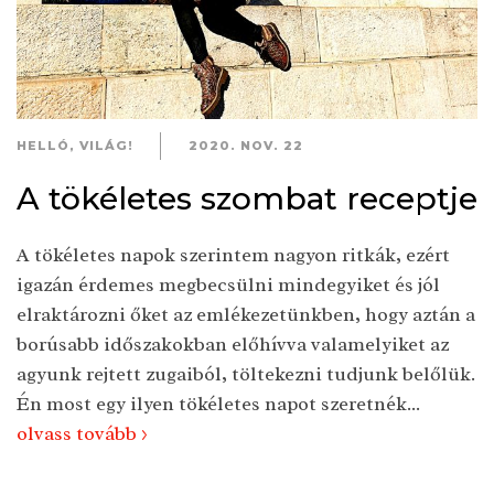
HELLÓ, VILÁG!
2020. NOV. 22
A tökéletes szombat receptje
A tökéletes napok szerintem nagyon ritkák, ezért
igazán érdemes megbecsülni mindegyiket és jól
elraktározni őket az emlékezetünkben, hogy aztán a
borúsabb időszakokban előhívva valamelyiket az
agyunk rejtett zugaiból, töltekezni tudjunk belőlük.
Én most egy ilyen tökéletes napot szeretnék...
olvass tovább >