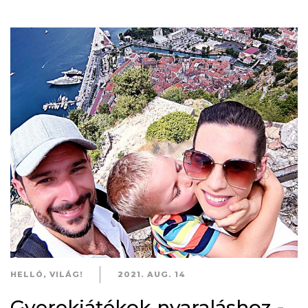
HELLÓ, VILÁG!
2021. AUG. 14
Gyerekjátékok nyaraláshoz -