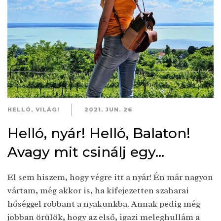
HELLÓ, VILÁG!
2021. JUN. 26
Helló, nyár! Helló, Balaton!
Avagy mit csinálj egy...
El sem hiszem, hogy végre itt a nyár! Én már nagyon
vártam, még akkor is, ha kifejezetten szaharai
hőséggel robbant a nyakunkba. Annak pedig még
jobban örülök, hogy az első, igazi meleghullám a