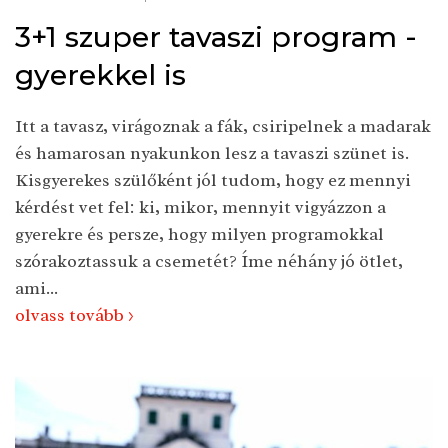
3+1 szuper tavaszi program -
gyerekkel is
Itt a tavasz, virágoznak a fák, csiripelnek a madarak
és hamarosan nyakunkon lesz a tavaszi szünet is.
Kisgyerekes szülőként jól tudom, hogy ez mennyi
kérdést vet fel: ki, mikor, mennyit vigyázzon a
gyerekre és persze, hogy milyen programokkal
szórakoztassuk a csemetét? Íme néhány jó ötlet,
ami...
olvass tovább >