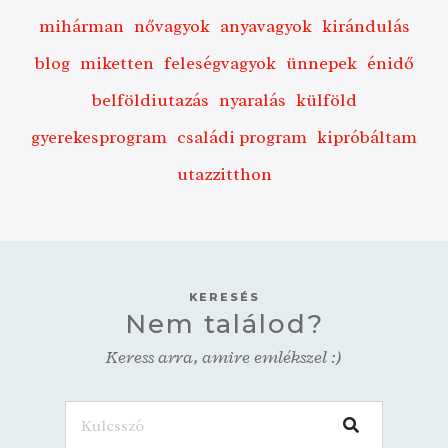
mihárman
nővagyok
anyavagyok
kirándulás
blog
miketten
feleségvagyok
ünnepek
énidő
belföldiutazás
nyaralás
külföld
gyerekesprogram
családi program
kipróbáltam
utazzitthon
KERESÉS
Nem találod?
Keress arra, amire emlékszel :)