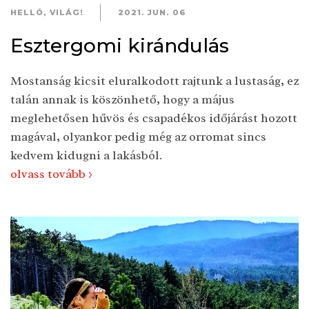
HELLÓ, VILÁG!
2021. JUN. 06
Esztergomi kirándulás
Mostanság kicsit eluralkodott rajtunk a lustaság, ez
talán annak is köszönhető, hogy a május
meglehetősen hűvös és csapadékos időjárást hozott
magával, olyankor pedig még az orromat sincs
kedvem kidugni a lakásból.
olvass tovább >