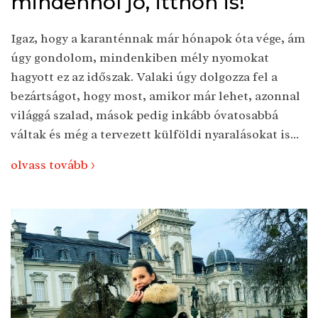
mindenhol jó, itthon is!
Igaz, hogy a karanténnak már hónapok óta vége, ám
úgy gondolom, mindenkiben mély nyomokat
hagyott ez az időszak. Valaki úgy dolgozza fel a
bezártságot, hogy most, amikor már lehet, azonnal
világgá szalad, mások pedig inkább óvatosabbá
váltak és még a tervezett külföldi nyaralásokat is...
olvass tovább >