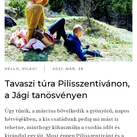
HELLÓ, VILÁG!
2021. MAR. 28
Tavaszi túra Pilisszentivánon,
a Jági tanösvényen
Úgy tűnik, a március bővelkedik a gyönyörű, napos
hétvégékben, a kis családunk pedig mi mást is
tehetne, minthogy kihasználja a csodás időt és
kirándul egy jót. Most éppen Pilisszentivánt és a