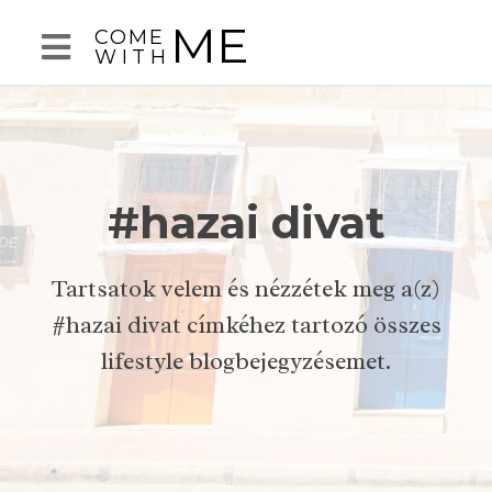
ME
COME
WITH
#hazai divat
Tartsatok velem és nézzétek meg a(z)
#hazai divat címkéhez tartozó összes
lifestyle blogbejegyzésemet.