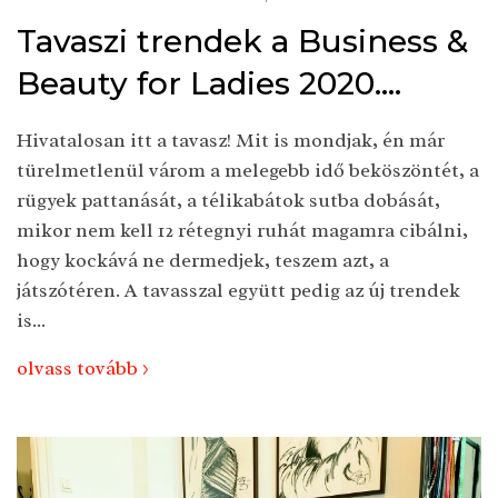
Tavaszi trendek a Business &
Beauty for Ladies 2020....
Hivatalosan itt a tavasz! Mit is mondjak, én már
türelmetlenül várom a melegebb idő beköszöntét, a
rügyek pattanását, a télikabátok sutba dobását,
mikor nem kell 12 rétegnyi ruhát magamra cibálni,
hogy kockává ne dermedjek, teszem azt, a
játszótéren. A tavasszal együtt pedig az új trendek
is...
olvass tovább >