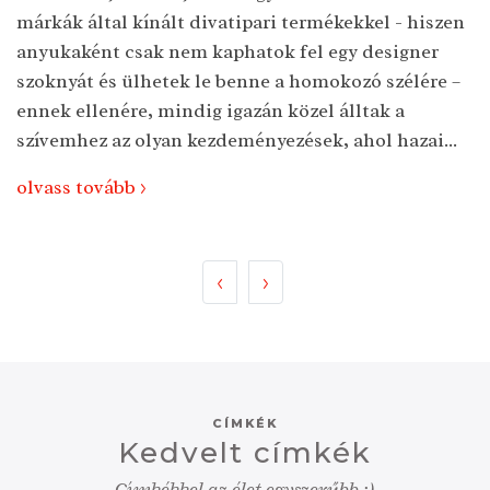
márkák által kínált divatipari termékekkel - hiszen
anyukaként csak nem kaphatok fel egy designer
szoknyát és ülhetek le benne a homokozó szélére –
ennek ellenére, mindig igazán közel álltak a
szívemhez az olyan kezdeményezések, ahol hazai...
olvass tovább >
<
>
CÍMKÉK
Kedvelt címkék
Címkékkel az élet egyszerűbb :)