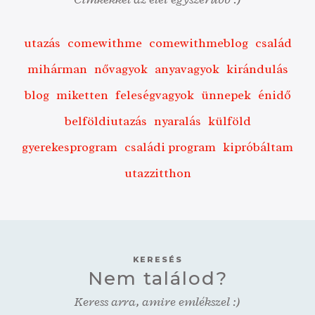
utazás
comewithme
comewithmeblog
család
mihárman
nővagyok
anyavagyok
kirándulás
blog
miketten
feleségvagyok
ünnepek
énidő
belföldiutazás
nyaralás
külföld
gyerekesprogram
családi program
kipróbáltam
utazzitthon
KERESÉS
Nem találod?
Keress arra, amire emlékszel :)