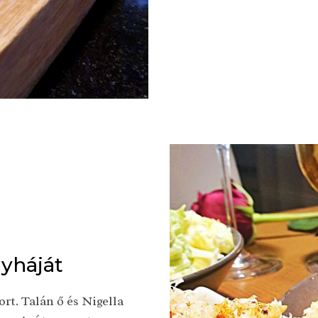
yháját
t. Talán ő és Nigella