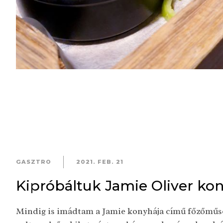
GASZTRO
2021. FEB. 21
Kipróbáltuk Jamie Oliver kon
Mindig is imádtam a Jamie konyhája című főzőműsor