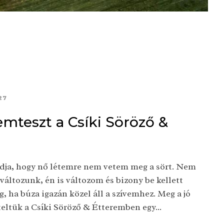
27
mteszt a Csíki Söröző &
tudja, hogy nő létemre nem vetem meg a sört. Nem
e változunk, én is változom és bizony be kellett
eg, ha búza igazán közel áll a szívemhez. Meg a jó
teltük a Csíki Söröző & Étteremben egy...