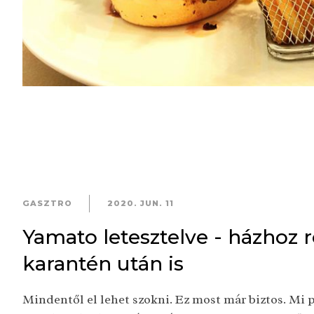
GASZTRO
2020. JUN. 11
Yamato letesztelve - házhoz 
karantén után is
Mindentől el lehet szokni. Ez most már biztos. Mi p