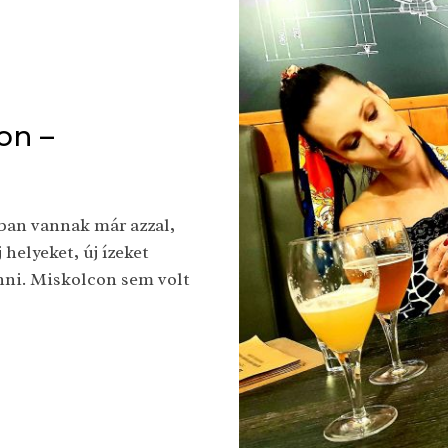
on –
ában vannak már azzal,
helyeket, új ízeket
nni. Miskolcon sem volt