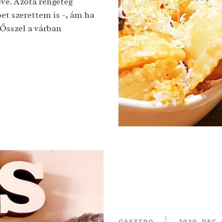
éve. Azóta rengeteg
et szerettem is -, ám ha
 Ősszel a várban
GASZTRO
2020. DEC.