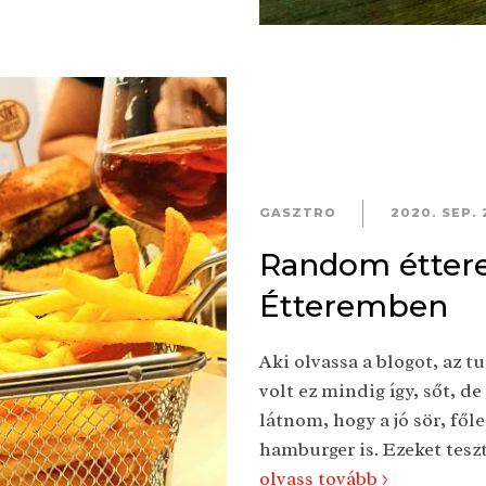
GASZTRO
2020. SEP. 
Random éttere
Étteremben
Aki olvassa a blogot, az 
volt ez mindig így, sőt, d
látnom, hogy a jó sör, fől
hamburger is. Ezeket tesz
olvass tovább >