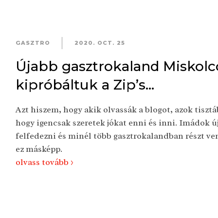
GASZTRO
2020. OCT. 25
Újabb gasztrokaland Miskolc
kipróbáltuk a Zip’s...
Azt hiszem, hogy akik olvassák a blogot, azok tiszt
hogy igencsak szeretek jókat enni és inni. Imádok új 
felfedezni és minél több gasztrokalandban részt ve
ez másképp.
olvass tovább >