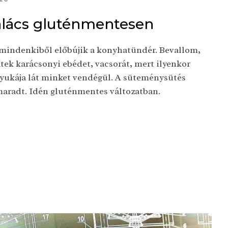
alács gluténmentesen
mindenkiből előbújik a konyhatündér. Bevallom,
tek karácsonyi ebédet, vacsorát, mert ilyenkor
ukája lát minket vendégül. A süteménysütés
aradt. Idén gluténmentes változatban.