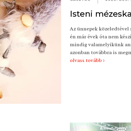
Isteni mézesk
Az ünnepek közeledtével 
én már évek óta nem készí
mindig valamelyikünk any
azonban továbbra is megm
olvass tovább >