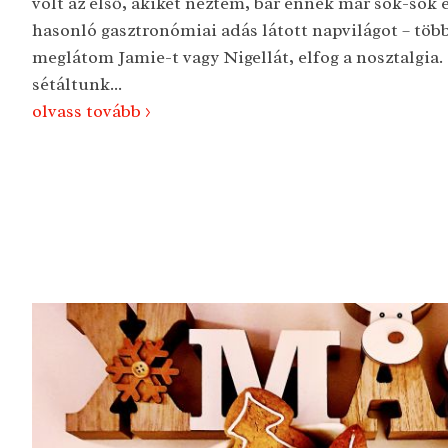
volt az első, akiket néztem, bár ennek már sok-sok 
hasonló gasztronómiai adás látott napvilágot – több
meglátom Jamie-t vagy Nigellát, elfog a nosztalgia.
sétáltunk...
olvass tovább >