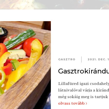
GASZTRO
2021. DEC. 1
Gasztrokirándu
Lillafüred igazi csodahel
látnivalóval várja a kirán
még sokáig meg is tartjuk
olvass tovább >