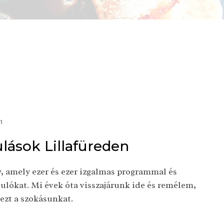
1
lások Lillafüreden
y, amely ezer és ezer izgalmas programmal és
dulókat. Mi évek óta visszajárunk ide és remélem,
 ezt a szokásunkat.