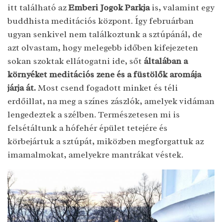
itt található az
Emberi Jogok Parkja
is, valamint egy
buddhista meditációs központ. Így februárban
ugyan senkivel nem találkoztunk a sztúpánál, de
azt olvastam, hogy melegebb időben kifejezeten
sokan szoktak ellátogatni ide, sőt
általában a
környéket meditációs zene és a füstölők aromája
járja át.
Most csend fogadott minket és téli
erdőillat, na meg a színes zászlók, amelyek vidáman
lengedeztek a szélben. Természetesen mi is
felsétáltunk a hófehér épület tetejére és
körbejártuk a sztúpát, miközben megforgattuk az
imamalmokat, amelyekre mantrákat véstek.