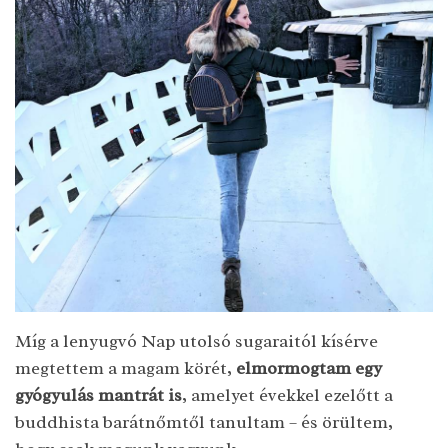
Míg a lenyugvó Nap utolsó sugaraitól kísérve
megtettem a magam körét,
elmormogtam egy
gyógyulás mantrát is
, amelyet évekkel ezelőtt a
buddhista barátnőmtől tanultam – és örültem,