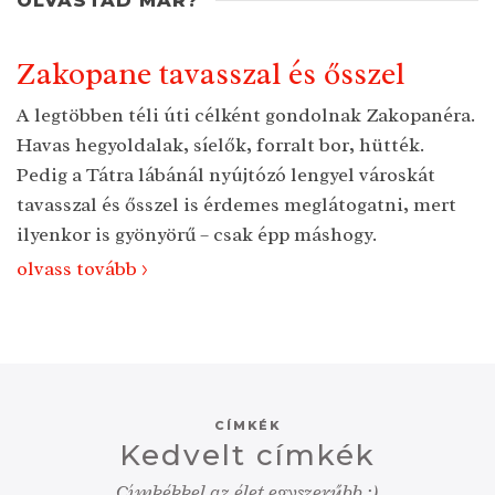
Zakopane tavasszal és ősszel
A legtöbben téli úti célként gondolnak Zakopanéra.
Havas hegyoldalak, síelők, forralt bor, hütték.
Pedig a Tátra lábánál nyújtózó lengyel városkát
tavasszal és ősszel is érdemes meglátogatni, mert
ilyenkor is gyönyörű – csak épp máshogy.
olvass tovább >
CÍMKÉK
Kedvelt címkék
Címkékkel az élet egyszerűbb :)