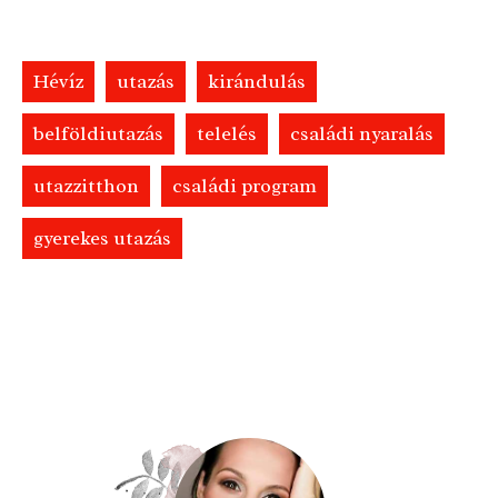
Hévíz
utazás
kirándulás
belföldiutazás
telelés
családi nyaralás
utazzitthon
családi program
gyerekes utazás