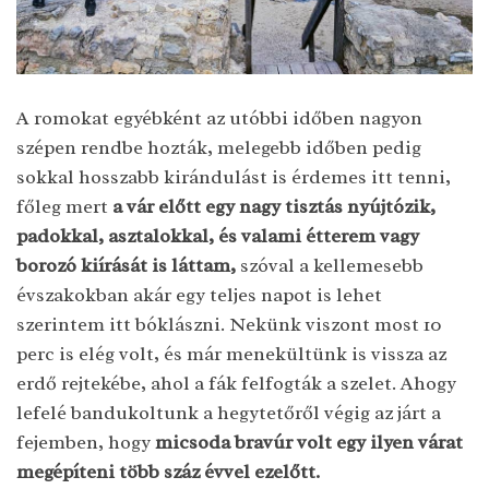
A romokat egyébként az utóbbi időben nagyon
szépen rendbe hozták, melegebb időben pedig
sokkal hosszabb kirándulást is érdemes itt tenni,
főleg mert
a vár előtt egy nagy tisztás nyújtózik,
padokkal, asztalokkal, és valami étterem vagy
borozó kiírását is láttam,
szóval a kellemesebb
évszakokban akár egy teljes napot is lehet
szerintem itt bóklászni. Nekünk viszont most 10
perc is elég volt, és már menekültünk is vissza az
erdő rejtekébe, ahol a fák felfogták a szelet. Ahogy
lefelé bandukoltunk a hegytetőről végig az járt a
fejemben, hogy
micsoda bravúr volt egy ilyen várat
megépíteni több száz évvel ezelőtt.