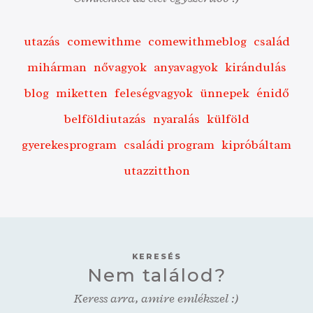
utazás
comewithme
comewithmeblog
család
mihárman
nővagyok
anyavagyok
kirándulás
blog
miketten
feleségvagyok
ünnepek
énidő
belföldiutazás
nyaralás
külföld
gyerekesprogram
családi program
kipróbáltam
utazzitthon
KERESÉS
Nem találod?
Keress arra, amire emlékszel :)