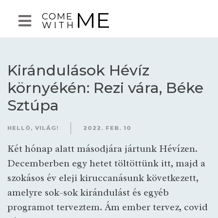
ME
COME
WITH
Kirándulások Hévíz
környékén: Rezi vára, Béke
Sztúpa
HELLÓ, VILÁG!
2022. FEB. 10
Két hónap alatt másodjára jártunk Hévízen.
Decemberben egy hetet töltöttünk itt, majd a
szokásos év eleji kiruccanásunk következett,
amelyre sok-sok kirándulást és egyéb
programot terveztem. Ám ember tervez, covid