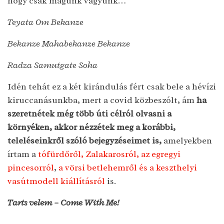
hogy csak magunk vagyunk…
Teyata Om Bekanze
Bekanze Mahabekanze Bekanze
Radza Samutgate Soha
Idén tehát ez a két kirándulás fért csak bele a hévízi
kiruccanásunkba, mert a covid közbeszólt, ám
ha
szeretnétek még több úti célról olvasni a
környéken, akkor nézzétek meg a korábbi,
teleléseinkről szóló bejegyzéseimet is,
amelyekben
írtam a
tófürdőről, Zalakarosról, az egregyi
pincesorról
,
a vörsi betlehemről és a keszthelyi
vasútmodell kiállításról
is.
Tarts velem – Come With Me!