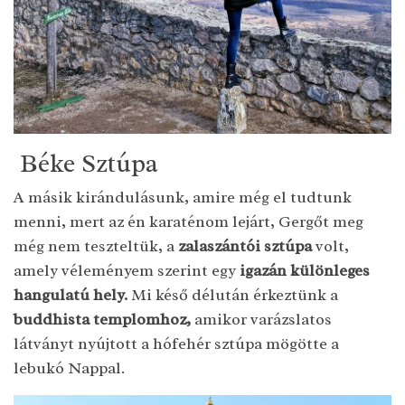
Béke Sztúpa
A másik kirándulásunk, amire még el tudtunk
menni, mert az én karaténom lejárt, Gergőt meg
még nem teszteltük, a
zalaszántói sztúpa
volt,
amely véleményem szerint egy
igazán különleges
hangulatú hely.
Mi késő délután érkeztünk a
buddhista templomhoz,
amikor varázslatos
látványt nyújtott a hófehér sztúpa mögötte a
lebukó Nappal.