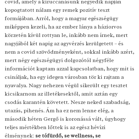
covid, amely a kiruccanásunk negyedik napján
kopogtatott nálam egy remek pozitív teszt
formájában. Arról, hogy a magyar egészségügy
miképpen kezeli, ha az ember lánya a háziorvos
körzetén kívül rottyan le, inkább nem írnek, mert
nagyjából két napig az agyvérzés kerülgetett – és
nem a covid szövődményeként, sokkal inkább azért,
mert négy egészségügyi dolgozótól négyféle
információt kaptam azzal kapcsolatban, hogy mit is
csináljak, ha egy idegen városban tör ki rajtam a
nyavalya. Nagy nehezen végül sikerült egy tesztet
kicsikarnom az illetékesektől, amit aztán egy
csodás karantén követett. Nesze neked szabadság,
utazás, pihenés. Ám ha ez nem lenne elég, a
második héten Gergő is koronássá vált, úgyhogy
teljes mértékben lőttek is az egész hévízi
élménynek:
se tófürdő, se wellness, se