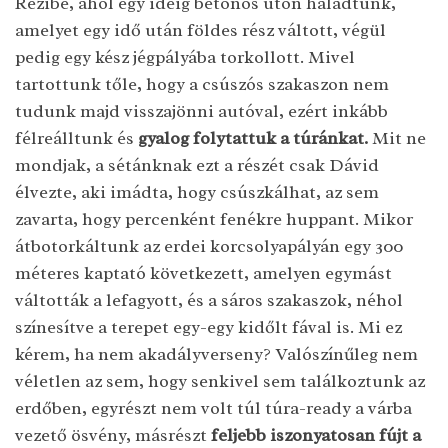
Rezibe, ahol egy ideig betonos úton haladtunk,
amelyet egy idő után földes rész váltott, végül
pedig egy kész jégpályába torkollott. Mivel
tartottunk tőle, hogy a csúszós szakaszon nem
tudunk majd visszajönni autóval, ezért inkább
félreálltunk és
gyalog folytattuk a túránkat.
Mit ne
mondjak, a sétánknak ezt a részét csak Dávid
élvezte, aki imádta, hogy csúszkálhat, az sem
zavarta, hogy percenként fenékre huppant. Mikor
átbotorkáltunk az erdei korcsolyapályán egy 300
méteres kaptató következett, amelyen egymást
váltották a lefagyott, és a sáros szakaszok, néhol
színesítve a terepet egy-egy kidőlt fával is. Mi ez
kérem, ha nem akadályverseny? Valószínűleg nem
véletlen az sem, hogy senkivel sem találkoztunk az
erdőben, egyrészt nem volt túl túra-ready a várba
vezető ösvény, másrészt
feljebb iszonyatosan fújt a