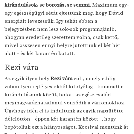
kirándulások, se borozás, se semmi.
Maximum egy-
egy egészségügyi sétát ejtettünk meg, hogy Dávid
energiáit levezessük. Igy tehát ebben a
bejegyzésben nem lesz sok-sok programajánló,
ahogyan eredetileg szerettem volna, csak kettő,
mivel összesen ennyi helyre jutottunk el két hét
alatt - és két karantén kötött.
Rezi vára
Az egyik ilyen hely
Rezi vára
volt, amely eddig -
valamilyen rejtélyes okból kifolyólag - kimaradt a
kirándulásaink közül, holott az egész család
megmagyarázhatatlanul vonzódik a várromokhoz.
Úgyhogy idén el is indultunk az egyik napsütötte
délelőttön – éppen két karantén között -, hogy
bepótoljuk ezt a hiányosságot. Kocsival mentünk át