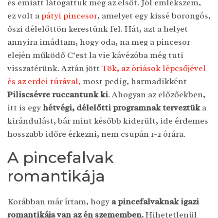
és emiatt látogattuk meg az elsőt. Jól emlékszem,
ez volt a
pátyi pincesor
, amelyet egy kissé borongós,
őszi délelőttön kerestünk fel. Hát, azt a helyet
annyira imádtam, hogy oda, na meg a pincesor
elején működő C’est la vie kávézóba még tuti
visszatérünk. Aztán jött
Tök, az óriások lépcsőjével
és az erdei túrával,
most pedig, harmadikként
Piliscsévre ruccantunk ki
. Ahogyan az előzőekben,
itt is egy
hétvégi, délelőtti programnak terveztük
a
kirándulást, bár mint később kiderült, ide érdemes
hosszabb időre érkezni, nem csupán 1-2 órára.
A pincefalvak
romantikája
Korábban már írtam, hogy
a pincefalvaknak igazi
romantikája van az én szememben.
Hihetetlenül