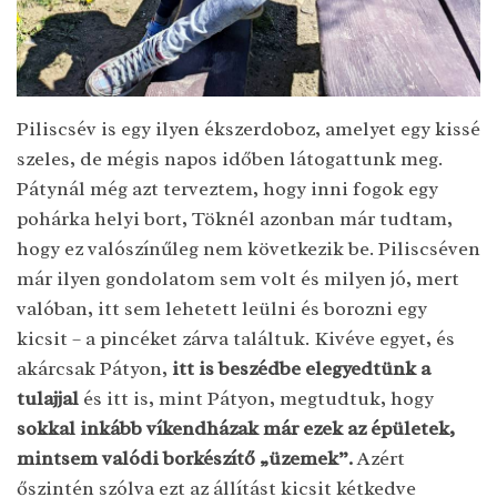
Piliscsév is egy ilyen ékszerdoboz, amelyet egy kissé
szeles, de mégis napos időben látogattunk meg.
Pátynál még azt terveztem, hogy inni fogok egy
pohárka helyi bort, Töknél azonban már tudtam,
hogy ez valószínűleg nem következik be. Piliscséven
már ilyen gondolatom sem volt és milyen jó, mert
valóban, itt sem lehetett leülni és borozni egy
kicsit – a pincéket zárva találtuk. Kivéve egyet, és
akárcsak Pátyon,
itt is beszédbe elegyedtünk a
tulajjal
és itt is, mint Pátyon, megtudtuk, hogy
sokkal inkább víkendházak már ezek az épületek,
mintsem valódi borkészítő „üzemek”.
Azért
őszintén szólva ezt az állítást kicsit kétkedve