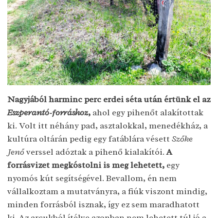
Nagyjából harminc perc erdei séta után értünk el az
Eszperantó-forráshoz
,
ahol egy pihenőt alakítottak
ki. Volt itt néhány pad, asztalokkal, menedékház, a
kultúra oltárán pedig egy fatáblára vésett
Szőke
Jenő
verssel adóztak a pihenő kialakítói.
A
forrásvizet megkóstolni is meg lehetett,
egy
nyomós kút segítségével. Bevallom, én nem
vállalkoztam a mutatványra, a fiúk viszont mindig,
minden forrásból isznak, így ez sem maradhatott
ki. Az arcukból ítélve azonban nem lehetett túl jó a