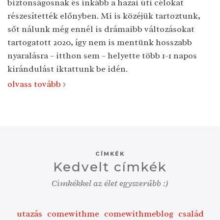
biztonságosnak és inkább a hazai úti célokat
részesítették előnyben. Mi is közéjük tartoztunk,
sőt nálunk még ennél is drámaibb változásokat
tartogatott 2020, így nem is mentünk hosszabb
nyaralásra – itthon sem – helyette több 1-1 napos
kirándulást iktattunk be idén.
olvass tovább >
CÍMKÉK
Kedvelt címkék
Címkékkel az élet egyszerűbb :)
utazás
comewithme
comewithmeblog
család