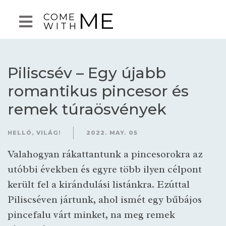
ME
COME
WITH
Piliscsév – Egy újabb
romantikus pincesor és
remek túraösvények
HELLÓ, VILÁG!
2022. MAY. 05
Valahogyan rákattantunk a pincesorokra az
utóbbi években és egyre több ilyen célpont
került fel a kirándulási listánkra. Ezúttal
Piliscséven jártunk, ahol ismét egy bűbájos
pincefalu várt minket, na meg remek