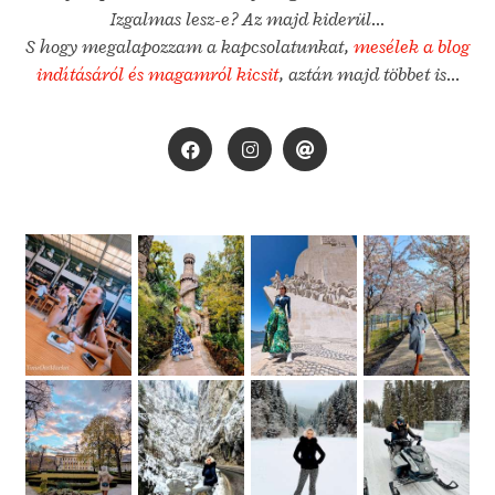
Izgalmas lesz-e? Az majd kiderül...
S hogy megalapozzam a kapcsolatunkat,
mesélek a blog
indításáról és magamról kicsit
, aztán majd többet is...