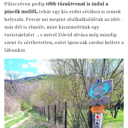
Piliscséven pedig
több túraútvonal is indul a
pincék mellől,
tehát egy kis erdei sétához is remek
helyszín. Persze mi megint alulkalkuláltuk az időt -
már dél is elmúlt, mire kiszemeltünk egy
turistajelzést -, s mivel Dávid alvása még mindig
szent és sérthetetlen, ezért igencsak szedni kellett a
lábunkat.