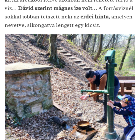
víz…
Dávid szerint mágnes íze volt
… A forrásvíznél
sokkal jobban tetszett neki az
erdei hinta
, amelyen
nevetve, sikongatva lengett egy kicsit.