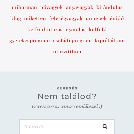
mihárman
nővagyok
anyavagyok
kirándulás
blog
miketten
feleségvagyok
ünnepek
énidő
belföldiutazás
nyaralás
külföld
gyerekesprogram
családi program
kipróbáltam
utazzitthon
KERESÉS
Nem találod?
Keress arra, amire emlékszel :)