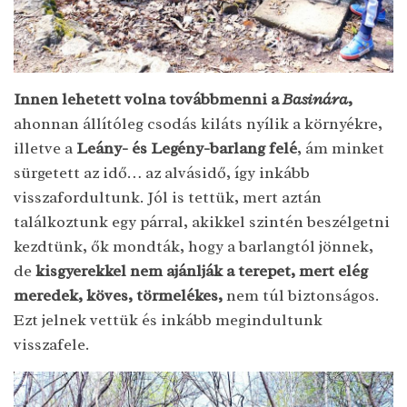
Innen lehetett volna továbbmenni a
Basinára
,
ahonnan állítóleg csodás kiláts nyílik a környékre,
illetve a
Leány- és Legény-barlang felé
, ám minket
sürgetett az idő… az alvásidő, így inkább
visszafordultunk. Jól is tettük, mert aztán
találkoztunk egy párral, akikkel szintén beszélgetni
kezdtünk, ők mondták, hogy a barlangtól jönnek,
de
kisgyerekkel nem ajánlják a terepet, mert elég
meredek, köves, törmelékes,
nem túl biztonságos.
Ezt jelnek vettük és inkább megindultunk
visszafele.