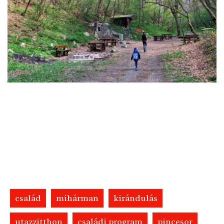
család
mihárman
kirándulás
utazzitthon
családi program
pincesor