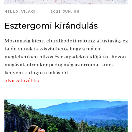
HELLÓ, VILÁG!
2021. JUN. 06
Esztergomi kirándulás
Mostanság kicsit eluralkodott rajtunk a lustaság, ez
talán annak is köszönhető, hogy a május
meglehetősen hűvös és csapadékos időjárást hozott
magával, olyankor pedig még az orromat sincs
kedvem kidugni a lakásból.
olvass tovább >