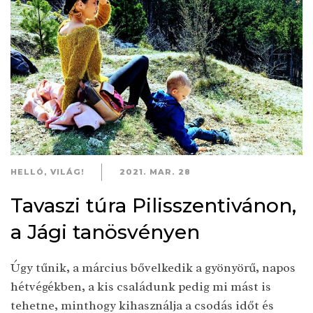
HELLÓ, VILÁG!
2021. MAR. 28
Tavaszi túra Pilisszentivánon,
a Jági tanösvényen
Úgy tűnik, a március bővelkedik a gyönyörű, napos
hétvégékben, a kis családunk pedig mi mást is
tehetne, minthogy kihasználja a csodás időt és