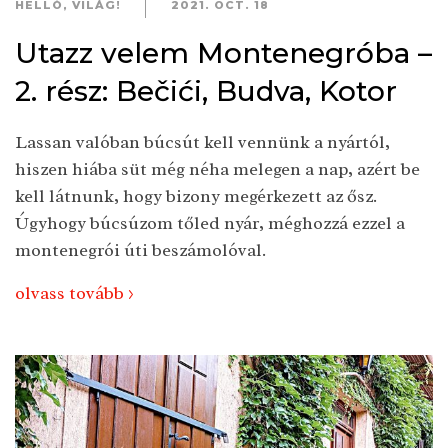
HELLÓ, VILÁG!
2021. OCT. 18
Utazz velem Montenegróba –
2. rész: Bečići, Budva, Kotor
Lassan valóban búcsút kell vennünk a nyártól,
hiszen hiába süt még néha melegen a nap, azért be
kell látnunk, hogy bizony megérkezett az ősz.
Úgyhogy búcsúzom tőled nyár, méghozzá ezzel a
montenegrói úti beszámolóval.
olvass tovább >