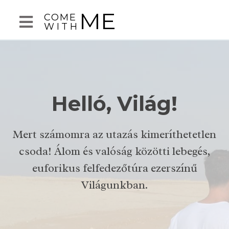
ME
COME
WITH
Helló, Világ!
Mert számomra az utazás kimeríthetetlen
csoda! Álom és valóság közötti lebegés,
euforikus felfedezőtúra ezerszínű
Világunkban.