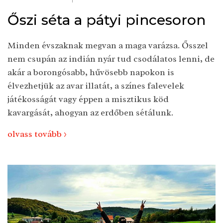
Őszi séta a pátyi pincesoron
Minden évszaknak megvan a maga varázsa. Ősszel
nem csupán az indián nyár tud csodálatos lenni, de
akár a borongósabb, hűvösebb napokon is
élvezhetjük az avar illatát, a színes falevelek
játékosságát vagy éppen a misztikus köd
kavargását, ahogyan az erdőben sétálunk.
olvass tovább >