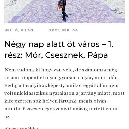
HELLÓ, VILÁG!
2021. SEP. 04
Négy nap alatt öt város – 1.
rész: Mór, Csesznek, Pápa
Nem tudom, ki hogy van vele, de számomra még
sosem röppent el olyan gyorsan a nyár, mint idén.
Pedig a tavalyihoz képest, amikor egyáltalán nem
voltunk klasszikus nyaraláson a járvány miatt, most
kifejezetten sok helyen jártunk, mégis olyan,
mintha összesen egy szemvillanásig tartott volna
az...
olvass tovább >