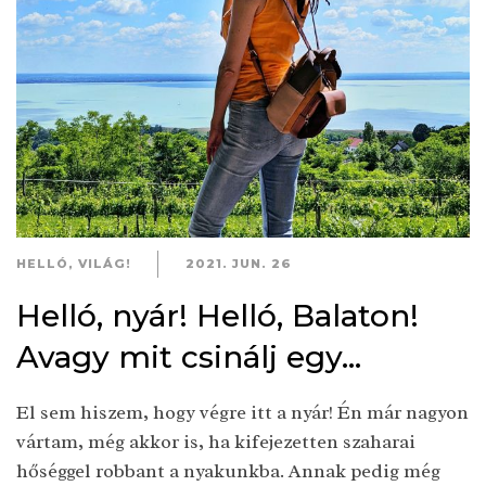
HELLÓ, VILÁG!
2021. JUN. 26
Helló, nyár! Helló, Balaton!
Avagy mit csinálj egy...
El sem hiszem, hogy végre itt a nyár! Én már nagyon
vártam, még akkor is, ha kifejezetten szaharai
hőséggel robbant a nyakunkba. Annak pedig még