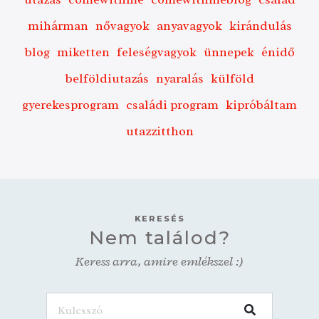
mihárman
nővagyok
anyavagyok
kirándulás
blog
miketten
feleségvagyok
ünnepek
énidő
belföldiutazás
nyaralás
külföld
gyerekesprogram
családi program
kipróbáltam
utazzitthon
KERESÉS
Nem találod?
Keress arra, amire emlékszel :)