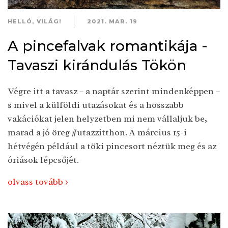
HELLÓ, VILÁG!
2021. MAR. 19
A pincefalvak romantikája -
Tavaszi kirándulás Tökön
Végre itt a tavasz – a naptár szerint mindenképpen –
s mivel a külföldi utazásokat és a hosszabb
vakációkat jelen helyzetben mi nem vállaljuk be,
marad a jó öreg #utazzitthon. A március 15-i
hétvégén például a töki pincesort néztük meg és az
óriások lépcsőjét.
olvass tovább >