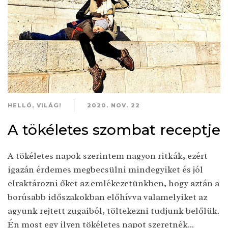
HELLÓ, VILÁG!
2020. NOV. 22
A tökéletes szombat receptje
A tökéletes napok szerintem nagyon ritkák, ezért
igazán érdemes megbecsülni mindegyiket és jól
elraktározni őket az emlékezetünkben, hogy aztán a
borúsabb időszakokban előhívva valamelyiket az
agyunk rejtett zugaiból, töltekezni tudjunk belőlük.
Én most egy ilyen tökéletes napot szeretnék...