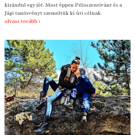
kirándul egy jót. Most éppen Pilisszentivánt és a
Jági tanösvényt szemeltük ki úti célnak.
olvass tovább >