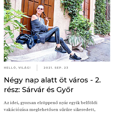
HELLÓ, VILÁG!
2021. SEP. 23
Négy nap alatt öt város - 2.
rész: Sárvár és Győr
Az idei, gyorsan elröppenő nyár egyik belföldi
vakációzása meglehetősen sűrűre sikeredett,