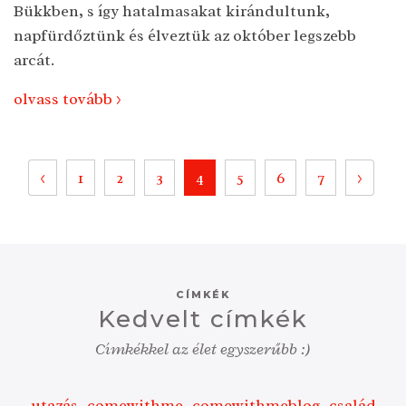
Bükkben, s így hatalmasakat kirándultunk,
napfürdőztünk és élveztük az október legszebb
arcát.
olvass tovább >
<
1
2
3
4
5
6
7
>
CÍMKÉK
Kedvelt címkék
Címkékkel az élet egyszerűbb :)
utazás
comewithme
comewithmeblog
család