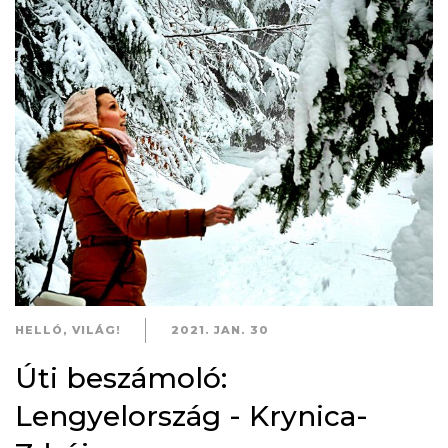
HELLÓ, VILÁG!
2021. JAN. 30
Úti beszámoló:
Lengyelország - Krynica-