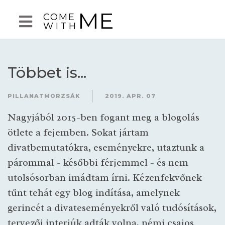
ME
COME
WITH
Többet is...
PILLANATMORZSÁK
2019. APR. 07
Nagyjából 2015-ben fogant meg a blogolás
ötlete a fejemben. Sokat jártam
divatbemutatókra, eseményekre, utaztunk a
párommal - későbbi férjemmel - és nem
utolsósorban imádtam írni. Kézenfekvőnek
tűnt tehát egy blog indítása, amelynek
gerincét a divateseményekről való tudósítások,
tervezői interjúk adták volna, némi csajos