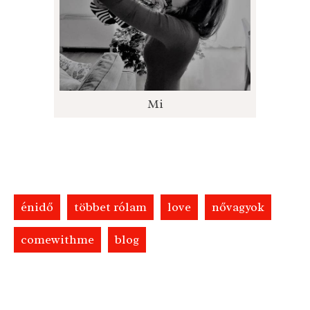
Mi
énidő
többet rólam
love
nővagyok
comewithme
blog