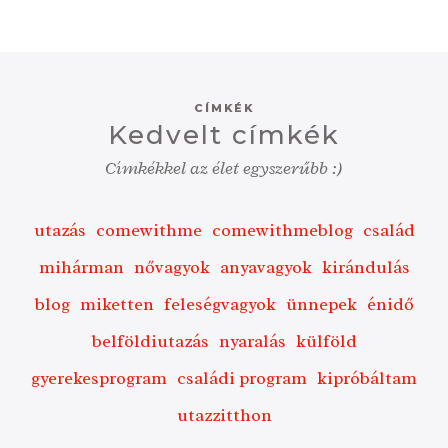
CÍMKÉK
Kedvelt címkék
Címkékkel az élet egyszerűbb :)
utazás
comewithme
comewithmeblog
család
mihárman
nővagyok
anyavagyok
kirándulás
blog
miketten
feleségvagyok
ünnepek
énidő
belföldiutazás
nyaralás
külföld
gyerekesprogram
családi program
kipróbáltam
utazzitthon