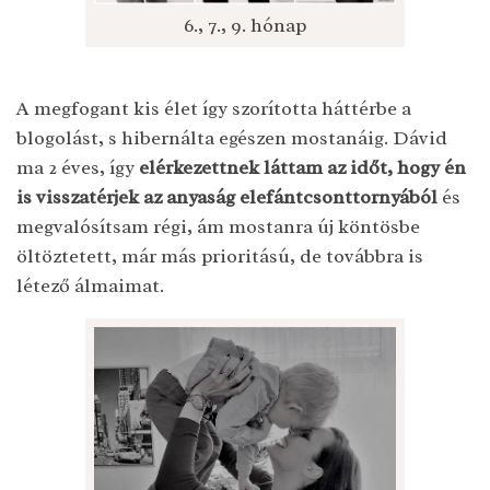
6., 7., 9. hónap
A megfogant kis élet így szorította háttérbe a
blogolást, s hibernálta egészen mostanáig. Dávid
ma 2 éves, így
elérkezettnek láttam az időt, hogy én
is visszatérjek az anyaság elefántcsonttornyából
és
megvalósítsam régi, ám mostanra új köntösbe
öltöztetett, már más prioritású, de továbbra is
létező álmaimat.